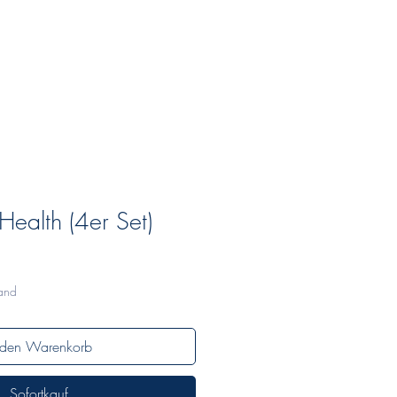
über mich
kontakt
links
Health (4er Set)
sand
 den Warenkorb
Sofortkauf