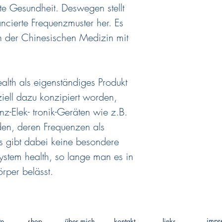
te Gesundheit. Deswegen stellt
ancierte Frequenzmuster her. Es
n der Chinesischen Medizin mit
lth als eigenständiges Produkt
ziell dazu konzipiert worden,
-Elek- tronik-Geräten wie z.B.
en, deren Frequenzen als
Es gibt dabei keine besondere
ystem health, so lange man es in
rper belässt.
impr
te
shop
über mich
kontakt
links