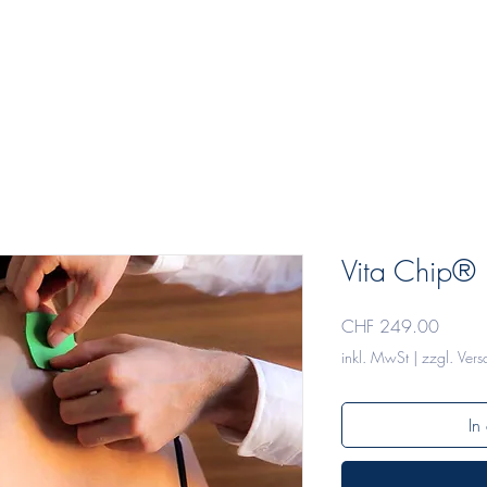
home
angebote
shop
Vita Chip® 
Preis
CHF 249.00
inkl. MwSt
|
zzgl. Ver
In