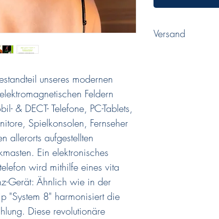
Versand
Voraussichtliche Liefer
heute 14:00 Uhr bestel
 Bestandteil unseres modernen
elektromagnetischen Feldern
bil- & DECT- Telefone, PC-Tablets,
itore, Spielkonsolen, Fernseher
n allerorts aufgestellten
kmasten. Ein elektronisches
elefon wird mithilfe eines vita
z-Gerät: Ähnlich wie in der
p "System 8" harmonisiert die
ahlung. Diese revolutionäre